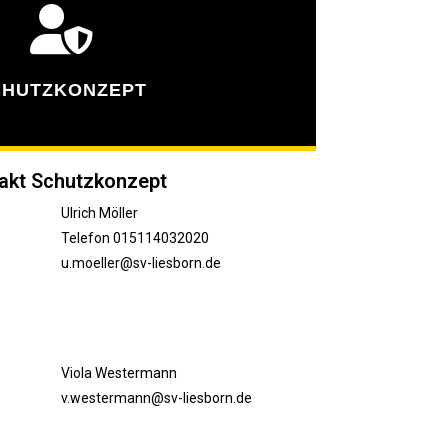
CHUTZKONZEPT
akt Schutzkonzept
Ulrich Möller
Telefon 015114032020
u.moeller@sv-liesborn.de
Viola Westermann
v.westermann@sv-liesborn.de