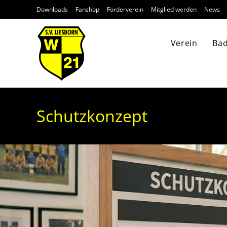
Downloads
Fanshop
Förderverein
Mitglied werden
News
Verein
Ba
Schutzkonzept