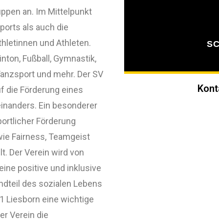
ppen an. Im Mittelpunkt
ports als auch die
thletinnen und Athleten.
S
nton, Fußball, Gymnastik,
 Tanzsport und mehr. Der SV
Kont
f die Förderung eines
einanders. Ein besonderer
portlicher Förderung
ie Fairness, Teamgeist
. Der Verein wird von
ine positive und inklusive
ndteil des sozialen Lebens
1 Liesborn eine wichtige
er Verein die