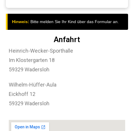
Hinweis:
Bitte melden Sie Ihr Kind über das Formular an.
Anfahrt
Heinrich-Wecker-Sporthalle
Im Klostergarten 18
59329 Wadersloh
Wilhelm-Hüffer-Aula
Eickhoff 12
59329 Wadersloh