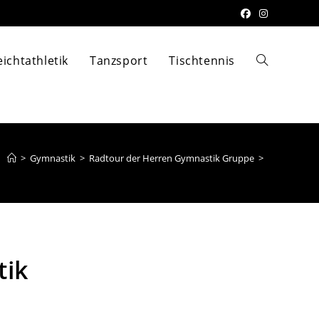
eichtathletik
Tanzsport
Tischtennis
>
Gymnastik
>
Radtour der Herren Gymnastik Gruppe
>
tik