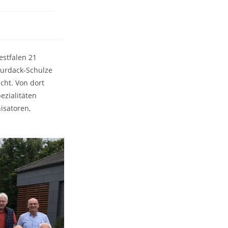
estfalen 21
Burdack-Schulze
cht. Von dort
ezialitäten
isatoren,