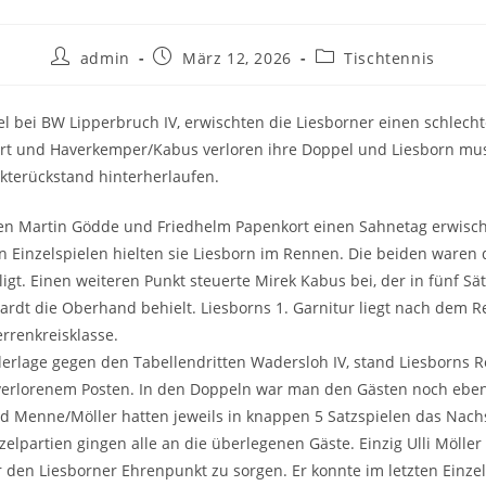
admin
März 12, 2026
Tischtennis
l bei BW Lipperbruch IV, erwischten die Liesborner einen schlecht
t und Haverkemper/Kabus verloren ihre Doppel und Liesborn mus
kterückstand hinterherlaufen.
en Martin Gödde und Friedhelm Papenkort einen Sahnetag erwischt
en Einzelspielen hielten sie Liesborn im Rennen. Die beiden waren
ligt. Einen weiteren Punkt steuerte Mirek Kabus bei, der in fünf Sä
rdt die Oberhand behielt. Liesborns 1. Garnitur liegt nach dem R
errenkreisklasse.
derlage gegen den Tabellendritten Wadersloh IV, stand Liesborns R
 verlorenem Posten. In den Doppeln war man den Gästen noch eben
nd Menne/Möller hatten jeweils in knappen 5 Satzspielen das Nach
zelpartien gingen alle an die überlegenen Gäste. Einzig Ulli Möller
r den Liesborner Ehrenpunkt zu sorgen. Er konnte im letzten Einze