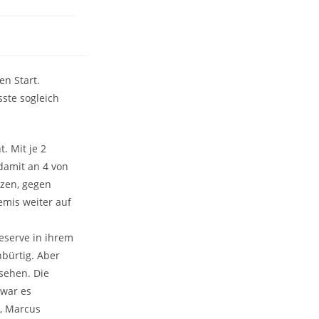
en Start.
ste sogleich
. Mit je 2
 damit an 4 von
tzen, gegen
emis weiter auf
eserve in ihrem
bürtig. Aber
sehen. Die
 war es
l, Marcus