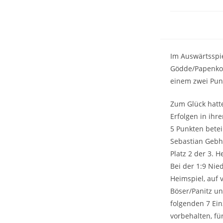
Im Auswärtsspie
Gödde/Papenkor
einem zwei Pun
Zum Glück hatt
Erfolgen in ihr
5 Punkten betei
Sebastian Gebha
Platz 2 der 3. H
Bei der 1:9 Nie
Heimspiel, auf
Böser/Panitz u
folgenden 7 Ein
vorbehalten, fü