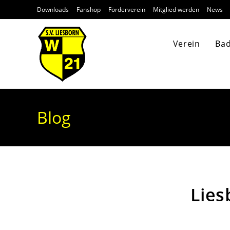
Downloads
Fanshop
Förderverein
Mitglied werden
News
Verein
Ba
Blog
Lies