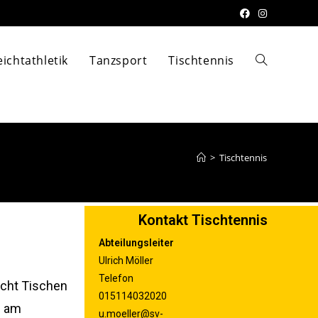
eichtathletik
Tanzsport
Tischtennis
>
Tischtennis
Kontakt Tischtennis
Abteilungsleiter
Ulrich Möller
Telefon
acht Tischen
015114032020
n am
u.moeller@sv-